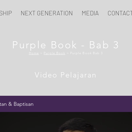
SHIP
NEXT GENERATION
MEDIA
CONTAC
Purple Book - Bab 3
Home
>
Purple Book
> Purple Book Bab 3
Video Pelajaran
tan & Baptisan