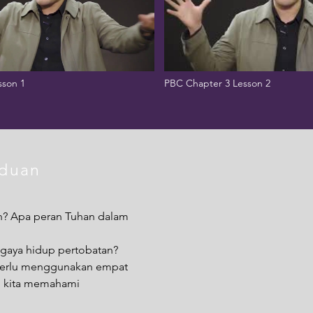
sson 1
PBC Chapter 3 Lesson 2
nduan
n? Apa peran Tuhan dalam
gaya hidup pertobatan?
perlu menggunakan empat
u kita memahami